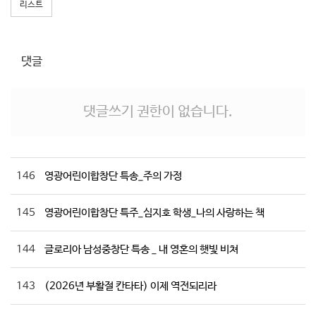
리스트
댓글
댓글쓰기 권한이 없습니다.
146
영광어린이합창단 특송_주의 가정
145
영광어린이합창단 특주_심지호 학생_나의 사랑하는 책
144
글로리아 남성중창단 특송 _ 내 영혼의 햇빛 비쳐
143
(2026년 부활절 칸타타) 이제 역전되리라