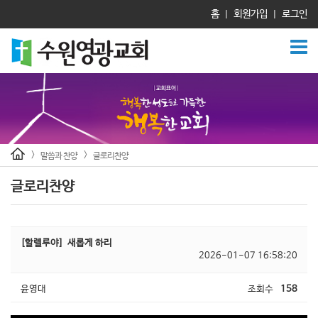
홈
회원가입
로그인
|
|
>
>
말씀과 찬양
글로리찬양
글로리찬양
[할렐루야]
새롭게 하리
2026-01-07 16:58:20
윤영대
조회수
158