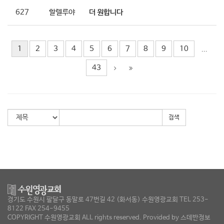
627
할렐루야
더 원합니다
1
2
3
4
5
6
7
8
9
10
...
43
검색
경기도 수원시 팔달구 동말로 47번길 42 (화서동) 수원영광교회 TEL 253-
8122 FAX 254-9455
COPYRIGHT 수원영광교회 ALL rights reserved. Provided by
스데반정보