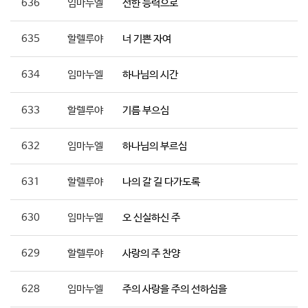
636
임마누엘
선한 능력으로
635
할렐루야
너 기쁜 자여
634
임마누엘
하나님의 시간
633
할렐루야
기름 부으심
632
임마누엘
하나님의 부르심
631
할렐루야
나의 갈 길 다가도록
630
임마누엘
오 신실하신 주
629
할렐루야
사랑의 주 찬양
628
임마누엘
주의 사랑을 주의 선하심을