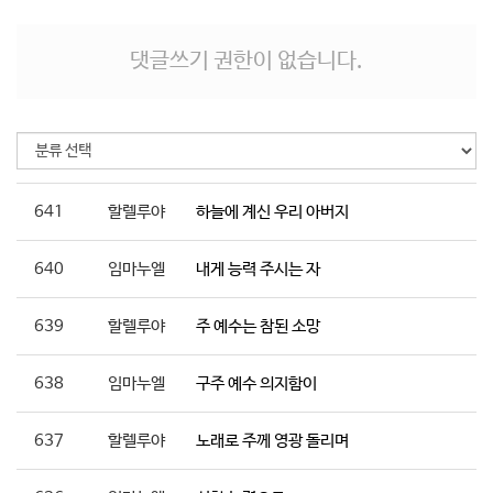
댓글쓰기 권한이 없습니다.
641
할렐루야
하늘에 계신 우리 아버지
640
임마누엘
내게 능력 주시는 자
639
할렐루야
주 예수는 참된 소망
638
임마누엘
구주 예수 의지함이
637
할렐루야
노래로 주께 영광 돌리며