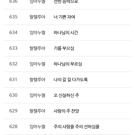
636
임마누엘
선한 능력으로
635
할렐루야
너 기쁜 자여
634
임마누엘
하나님의 시간
633
할렐루야
기름 부으심
632
임마누엘
하나님의 부르심
631
할렐루야
나의 갈 길 다가도록
630
임마누엘
오 신실하신 주
629
할렐루야
사랑의 주 찬양
628
임마누엘
주의 사랑을 주의 선하심을