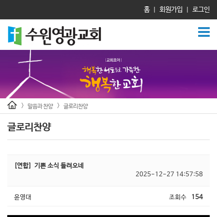
홈
회원가입
로그인
|
|
>
>
말씀과 찬양
글로리찬양
글로리찬양
[연합]
기쁜 소식 들려오네
2025-12-27 14:57:58
윤영대
조회수
154