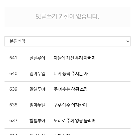
댓글쓰기 권한이 없습니다.
641
할렐루야
하늘에 계신 우리 아버지
640
임마누엘
내게 능력 주시는 자
639
할렐루야
주 예수는 참된 소망
638
임마누엘
구주 예수 의지함이
637
할렐루야
노래로 주께 영광 돌리며