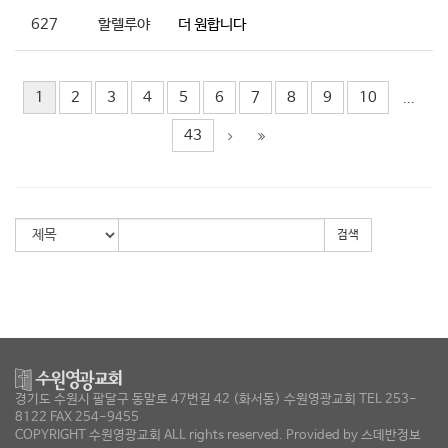
627
할렐루야
더 원합니다
1
2
3
4
5
6
7
8
9
10
...
43
검색
경기도 수원시 팔달구 동말로 47번길 42 (화서동) 수원영광교회 TEL 253-
8122 FAX 254-9455
COPYRIGHT 수원영광교회 ALL rights reserved. Provided by
스데반정보